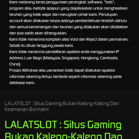
Kami melarang keras penggunaan perangkat, software, "bots",
program atau metode apapun yang diaplikasikan untuk menghasilkan
taruhan yang tidak wajar dan merugikan pihak kami. Penutupan
account akan dilakukan tanpa adanya pemberitahuan terlebih dahulu
dan semua kemenangan dari taruhan yang dilakukan akan dibatalkan
dan sisa saldo akan dihanguskan.
Kami tidak menerima komplain atas Void dan Reject dalam permainan,
Sebab itu diluar tanggung jawab kami.
Kami tidak menerima pendaftaran apabila anda menggunakan IP
Address Luar Negri (Malaysia, Singapore, Hongkong, Cambodia,
China).
Proses Withdraw atau penarikan tidak dapat dilakukan apabila
informasi rekening tertuju berbeda seperti informasi rekening pada
database kami.
LALATSLOT : Situs Gaming Bukan Kaleng-Kaleng Dan
Keamanan Bermain!
LALATSLOT : Situs Gaming
Bukan Kaleng-Kaleng Dan