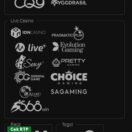
Live Casino
Race
Togel
Cek RTP