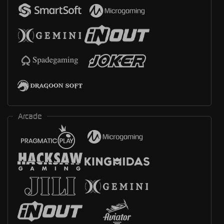
Arcade