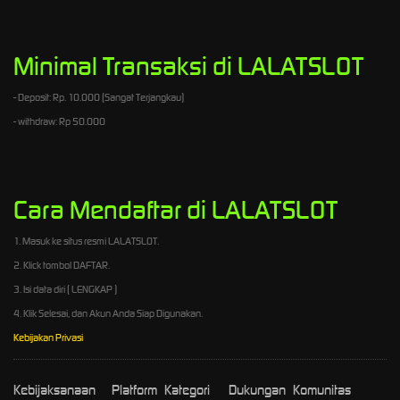
Minimal Transaksi di LALATSLOT
- Deposit: Rp. 10.000 (Sangat Terjangkau)
- withdraw: Rp 50.000
Cara Mendaftar di LALATSLOT
1. Masuk ke situs resmi LALATSLOT.
2. Klick tombol DAFTAR.
3. Isi data diri ( LENGKAP )
4. Klik Selesai, dan Akun Anda Siap Digunakan.
Kebijakan Privasi
Kebijaksanaan
Platform
Kategori
Dukungan
Komunitas