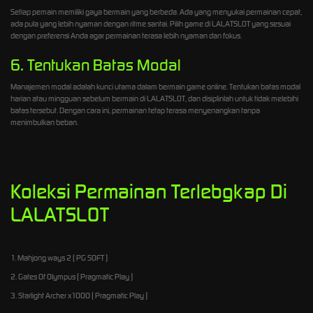
Setiap pemain memiliki gaya bermain yang berbeda. Ada yang menyukai permainan cepat,
ada pula yang lebih nyaman dengan ritme santai. Pilih game di LALATSLOT yang sesuai
dengan preferensi Anda agar permainan terasa lebih nyaman dan fokus.
6. Tentukan Batas Modal
Manajemen modal adalah kunci utama dalam bermain game online. Tentukan batas modal
harian atau mingguan sebelum bermain di LALATSLOT, dan disiplinlah untuk tidak melebihi
batas tersebut. Dengan cara ini, permainan tetap terasa menyenangkan tanpa
menimbulkan beban.
Koleksi Permainan Terlebgkap Di
LALATSLOT
1. Mahjong ways 2 ( PG SOFT )
2. Gates Of Olympus ( Pragmatic Play )
3. Starlight Archer x1000 ( Pragmatic Play )