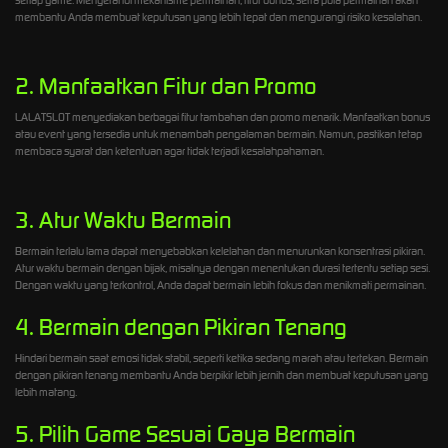
membantu Anda membuat keputusan yang lebih tepat dan mengurangi risiko kesalahan.
2. Manfaatkan Fitur dan Promo
LALATSLOT menyediakan berbagai fitur tambahan dan promo menarik. Manfaatkan bonus
atau event yang tersedia untuk menambah pengalaman bermain. Namun, pastikan tetap
membaca syarat dan ketentuan agar tidak terjadi kesalahpahaman.
3. Atur Waktu Bermain
Bermain terlalu lama dapat menyebabkan kelelahan dan menurunkan konsentrasi pikiran.
Atur waktu bermain dengan bijak, misalnya dengan menentukan durasi tertentu setiap sesi.
Dengan waktu yang terkontrol, Anda dapat bermain lebih fokus dan menikmati permainan.
4. Bermain dengan Pikiran Tenang
Hindari bermain saat emosi tidak stabil, seperti ketika sedang marah atau tertekan. Bermain
dengan pikiran tenang membantu Anda berpikir lebih jernih dan membuat keputusan yang
lebih matang.
5. Pilih Game Sesuai Gaya Bermain