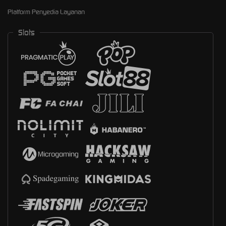
Platform Penyedia Layanan
Slots