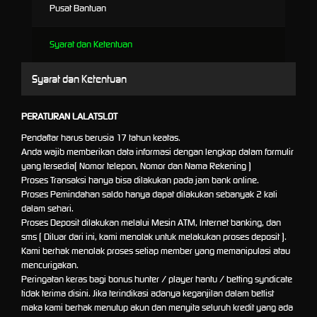
Pusat Bantuan
Syarat dan Ketentuan
Syarat dan Ketentuan
PERATURAN LALATSLOT
Pendaftar harus berusia 17 tahun keatas.
Anda wajib memberikan data informasi dengan lengkap dalam formulir
yang tersedia( Nomor telepon, Nomor dan Nama Rekening )
Proses Transaksi hanya bisa dilakukan pada jam bank online.
Proses Pemindahan saldo hanya dapat dilakukan sebanyak 2 kali
dalam sehari.
Proses Deposit dilakukan melalui Mesin ATM, Internet banking, dan
sms ( Diluar dari ini, kami menolak untuk melakukan proses deposit ).
Kami berhak menolak proses setiap member yang memanipulasi atau
mencurigakan.
Peringatan keras bagi bonus hunter / player hantu / betting syndicate
tidak terima disini. Jika terindikasi adanya keganjilan dalam betlist
maka kami berhak menutup akun dan menyita seluruh kredit yang ada