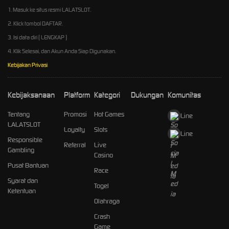
1. Masuk ke situs resmi LALATSLOT.
2. Klick tombol DAFTAR.
3. Isi data diri ( LENGKAP )
4. Klik Selesai, dan Akun Anda Siap Digunakan.
Kebijakan Privasi
Kebijaksanaan
Platform
Kategori
Dukungan
Komunitas
Tentang
Promosi
Hot Games
Line
LALATSLOT
Loyalty
Slots
Line
Responsible
Referral
Live
Gambling
Casino
Pusat Bantuan
Race
Syarat dan
Togel
Ketentuan
Olahraga
Crash
Game