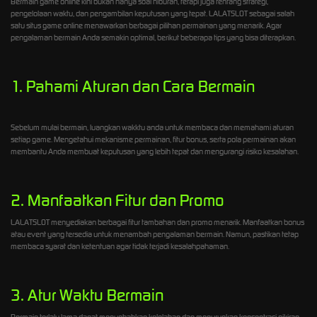
Bermain game online kini bukan hanya soal hiburan, tetapi juga tentang strategi,
pengelolaan waktu, dan pengambilan keputusan yang tepat. LALATSLOT sebagai salah
satu situs game online menawarkan berbagai pilihan permainan yang menarik. Agar
pengalaman bermain Anda semakin optimal, berikut beberapa tips yang bisa diterapkan.
1. Pahami Aturan dan Cara Bermain
Sebelum mulai bermain, luangkan wakktu anda untuk membaca dan memahami aturan
setiap game. Mengetahui mekanisme permainan, fitur bonus, serta pola permainan akan
membantu Anda membuat keputusan yang lebih tepat dan mengurangi risiko kesalahan.
2. Manfaatkan Fitur dan Promo
LALATSLOT menyediakan berbagai fitur tambahan dan promo menarik. Manfaatkan bonus
atau event yang tersedia untuk menambah pengalaman bermain. Namun, pastikan tetap
membaca syarat dan ketentuan agar tidak terjadi kesalahpahaman.
3. Atur Waktu Bermain