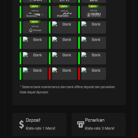
* Selama bank maintenance dan bank offline deposit dan penarikan
tidak dapat diproses
Deposit
Penarikan
Rata-rata 1 Menit
Rata-rata 3 Menit