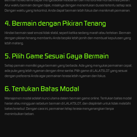
Bermain terlalu lama dapat menyebabkan kelelahan dan menurunkan konsentrasi pikiran.
Atur waktu bermain dengan bijak, misalnya dengan menentukan durasi tertentu setiap sesi.
Dengan waktu yang terkontrol, Anda dapat bermain lebih fokus dan menikmati permainan.
4. Bermain dengan Pikiran Tenang
Hindari bermain saat emosi tidak stabil, seperti ketika sedang marah atau tertekan. Bermain
dengan pikiran tenang membantu Anda berpikir lebih jernih dan membuat keputusan yang
lebih matang.
5. Pilih Game Sesuai Gaya Bermain
Setiap pemain memiliki gaya bermain yang berbeda. Ada yang menyukai permainan cepat,
ada pula yang lebih nyaman dengan ritme santai. Pilih game di LALATSLOT yang sesuai
dengan preferensi Anda agar permainan terasa lebih nyaman dan fokus.
6. Tentukan Batas Modal
Manajemen modal adalah kunci utama dalam bermain game online. Tentukan batas modal
harian atau mingguan sebelum bermain di LALATSLOT, dan disiplinlah untuk tidak melebihi
batas tersebut. Dengan cara ini, permainan tetap terasa menyenangkan tanpa
menimbulkan beban.