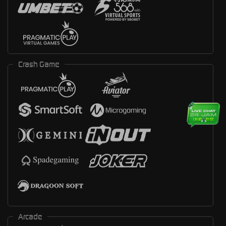
Crash Game
Arcade