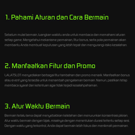
1. Pahami Aturan dan Cara Bermain
Sebelum mulai bermain, luangkan wakktu anda untuk membaca dan memahami aturan
setiap game. Mengetahui mekanisme permainan, fitur bonus, serta pola permainan akan
membantu Anda membuat keputusan yang lebih tepat dan mengurangi risiko kesalahan.
2. Manfaatkan Fitur dan Promo
LALATSLOT menyediakan berbagai fitur tambahan dan promo menarik. Manfaatkan bonus
atau event yang tersedia untuk menambah pengalaman bermain. Namun, pastikan tetap
membaca syarat dan ketentuan agar tidak terjadi kesalahpahaman.
3. Atur Waktu Bermain
Bermain terlalu lama dapat menyebabkan kelelahan dan menurunkan konsentrasi pikiran.
Atur waktu bermain dengan bijak, misalnya dengan menentukan durasi tertentu setiap sesi.
Dengan waktu yang terkontrol, Anda dapat bermain lebih fokus dan menikmati permainan.