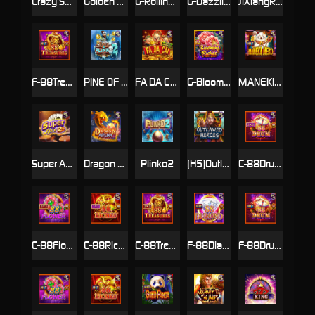
Crazy Sheep
Golden 777(H5)
G-RollingRiches
G-DazzlingDiamond
JiXiangRuYi(H5)
F-88Treasures(H5)
PINE OF PLINKO 2
FA DA CAI(H5)
G-BloomingRiches
MANEKI NEKO(H5)
Super Ace2+
Dragon Arena
Plinko2
(H5)Outlawed Heroes
C-88Drum(H5)
C-88Flower(H5)
C-88Riches(H5)
C-88Treasures(H5)
F-88Diamond(H5)
F-88Drum(H5)