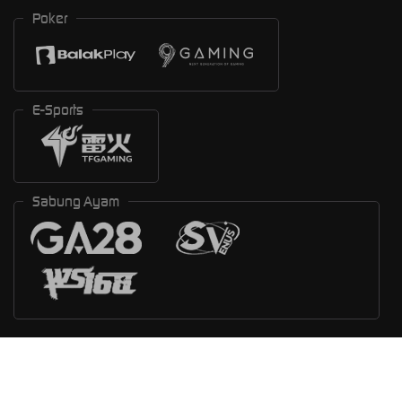
Poker
E-Sports
Sabung Ayam