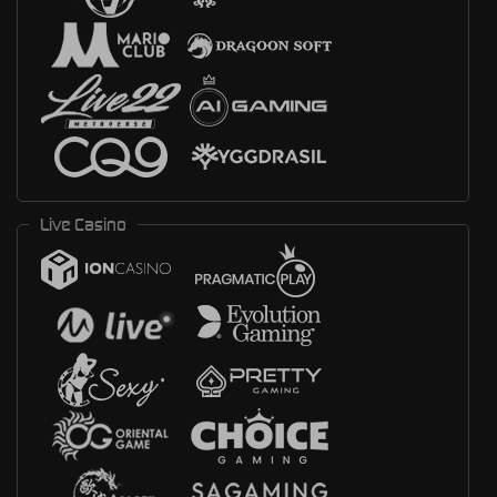
Live Casino