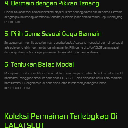
4. Bermain dengan Pikiran Tenang
Hindari bermain saat emosi tidak stabil, seperti ketika sedang marah atau tertekan. Bermain
dengan pikiran tenang membantu Anda berpikir lebih jernih dan membuat keputusan yang
lebih matang.
5. Pilih Game Sesuai Gaya Bermain
Setiap pemain memiliki gaya bermain yang berbeda. Ada yang menyukai permainan cepat,
ada pula yang lebih nyaman dengan ritme santai. Pilih game di LALATSLOT yang sesuai
dengan preferensi Anda agar permainan terasa lebih nyaman dan fokus.
6. Tentukan Batas Modal
Manajemen modal adalah kunci utama dalam bermain game online. Tentukan batas modal
harian atau mingguan sebelum bermain di LALATSLOT, dan disiplinlah untuk tidak melebihi
batas tersebut. Dengan cara ini, permainan tetap terasa menyenangkan tanpa
menimbulkan beban.
Koleksi Permainan Terlebgkap Di
LALATSLOT