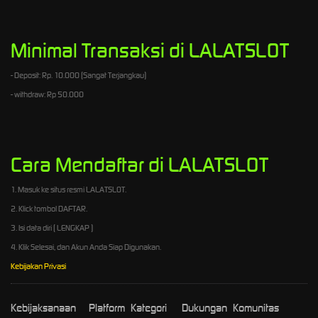
Minimal Transaksi di LALATSLOT
- Deposit: Rp. 10.000 (Sangat Terjangkau)
- withdraw: Rp 50.000
Cara Mendaftar di LALATSLOT
1. Masuk ke situs resmi LALATSLOT.
2. Klick tombol DAFTAR.
3. Isi data diri ( LENGKAP )
4. Klik Selesai, dan Akun Anda Siap Digunakan.
Kebijakan Privasi
Kebijaksanaan
Platform
Kategori
Dukungan
Komunitas