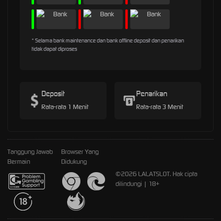
* Selama bank maintenance dan bank offline deposit dan penarikan
tidak dapat diproses
Deposit
Penarikan
Rata-rata 1 Menit
Rata-rata 3 Menit
Tanggung Jawab
Browser Yang
Bermain
Didukung
©2026 LALATSLOT. Hak cipta
dilindungi | 18+