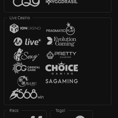
Live Casino
Race
Togel