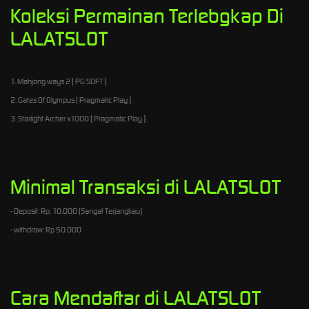
Koleksi Permainan Terlebgkap Di
LALATSLOT
1. Mahjong ways 2 ( PG SOFT )
2. Gates Of Olympus ( Pragmatic Play )
3. Starlight Archer x1000 ( Pragmatic Play )
Minimal Transaksi di LALATSLOT
- Deposit: Rp. 10.000 (Sangat Terjangkau)
- withdraw: Rp 50.000
Cara Mendaftar di LALATSLOT