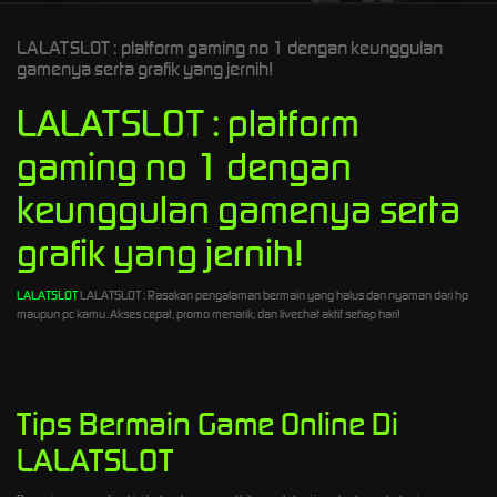
LALATSLOT : platform gaming no 1 dengan keunggulan
gamenya serta grafik yang jernih!
LALATSLOT : platform
gaming no 1 dengan
keunggulan gamenya serta
grafik yang jernih!
LALATSLOT
LALATSLOT : Rasakan pengalaman bermain yang halus dan nyaman dari hp
maupun pc kamu. Akses cepat, promo menarik, dan livechat aktif setiap hari!
Tips Bermain Game Online Di
LALATSLOT