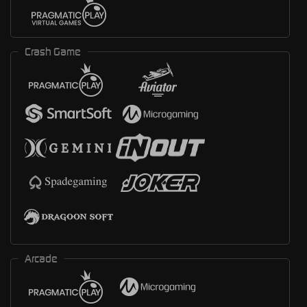
Crash Game
Arcade