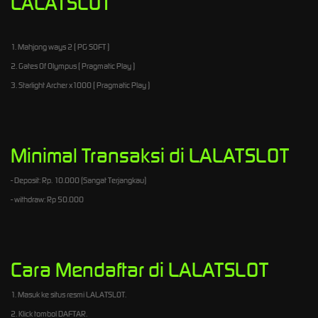
LALATSLOT
1. Mahjong ways 2 ( PG SOFT )
2. Gates Of Olympus ( Pragmatic Play )
3. Starlight Archer x1000 ( Pragmatic Play )
Minimal Transaksi di LALATSLOT
- Deposit: Rp. 10.000 (Sangat Terjangkau)
- withdraw: Rp 50.000
Cara Mendaftar di LALATSLOT
1. Masuk ke situs resmi LALATSLOT.
2. Klick tombol DAFTAR.