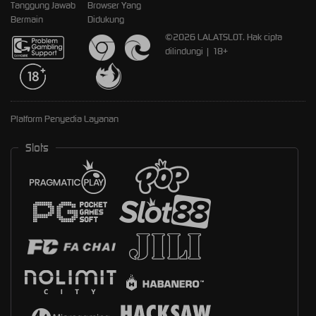
Tanggung Jawab
Browser Yang
Bermain
Didukung
©2026 LALATSLOT. Hak cipta
dilindungi | 18+
Platform Penyedia Layanan
Slots