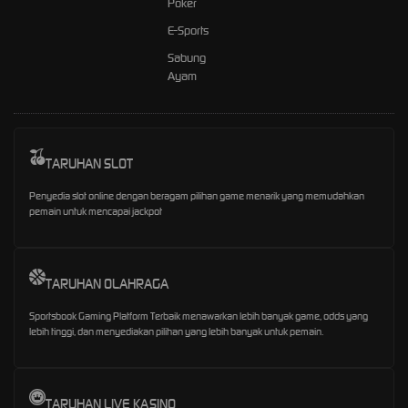
Poker
E-Sports
Sabung
Ayam
TARUHAN SLOT
Penyedia slot online dengan beragam pilihan game menarik yang memudahkan
pemain untuk mencapai jackpot
TARUHAN OLAHRAGA
Sportsbook Gaming Platform Terbaik menawarkan lebih banyak game, odds yang
lebih tinggi, dan menyediakan pilihan yang lebih banyak untuk pemain.
TARUHAN LIVE KASINO