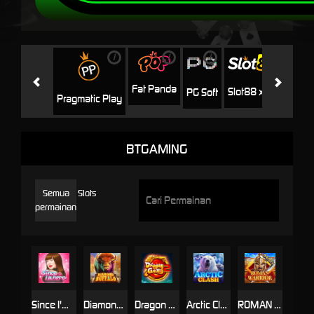
i
i
i
i
i
Facha
Fat Panda
Slot88 x PP
PG Soft
Pragmatic Play
BTGAMING
Semua
Slots
permainan
Since I'm here
Diamond buffalo
Dragon Gem2
Arctic Clash
ROMAN WARRIOR