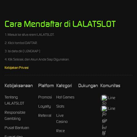
Cara Mendaftar di LALATSLOT
1. Masuk ke situs resmi LALATSLOT.
2. Klick tombol DAFTAR.
3. Isi data diri ( LENGKAP )
4. Klik Selesai, dan Akun Anda Siap Digunakan.
Kebijakan Privasi
Kebijaksanaan
Platform
Kategori
Dukungan
Komunitas
Tentang
Promosi
Hot Games
Line
LALATSLOT
Loyalty
Slots
Line
Responsible
Referral
Live
Gambling
Casino
Pusat Bantuan
Race
Syarat dan