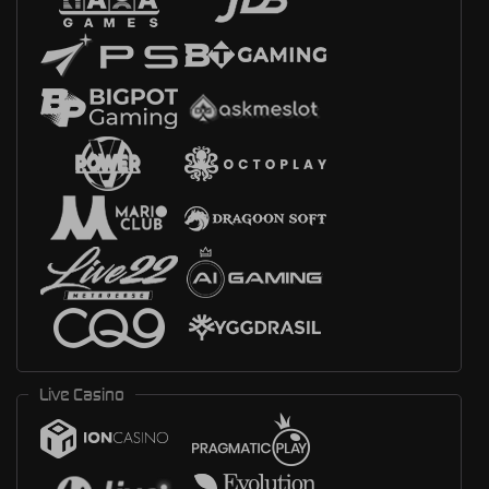
Live Casino