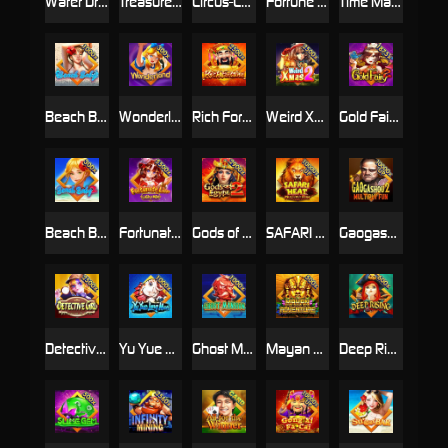
Water Dragon
Treasure Hunters
Circus-Lucky Mix
Fortune Cat
Time Machine
Beach Baby
Wonderland
Rich Fortune
Weird Xmas2
Gold Fairy 2
Beach Baby2
Fortunate Lion-Lucky Mix
Gods of Egypt2
SAFARI HEAT-MULTIPLY FUN
Gaogashou2 MULTIPLY FUN
Detective Girl
Yu Yue Long Men
Ghost Mansion
Mayan Adventure
Deep Rising