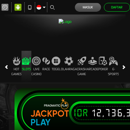
MASUK
DAFTAR
HOT
SLOTS
LIVE
RACE
TOGEL
OLAHRAGA
CRASH
ARCADE
POKER
E-
SABUN
GAMES
CASINO
GAME
SPORTS
AYAM
IDR
12,736,
JACKPOT
PLAY