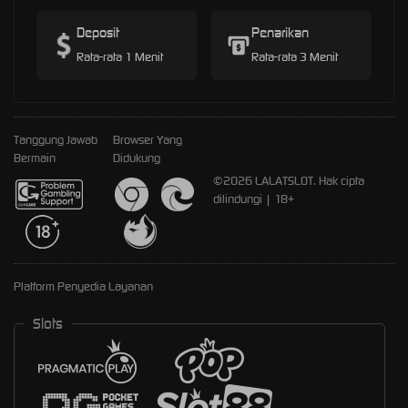
Deposit
Penarikan
Rata-rata 1 Menit
Rata-rata 3 Menit
Tanggung Jawab
Browser Yang
Bermain
Didukung
©2026 LALATSLOT. Hak cipta
dilindungi | 18+
Platform Penyedia Layanan
Slots