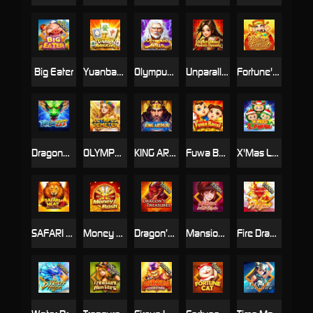
Big Eater
Yuanbao Mahjong
Olympus - Zeus
Unparalleled Phoenix Dynasty
Fortune's Treasure
Dragon777
OLYMPUS DEMETER
KING ARTHUR
Fuwa Baoxi
X'Mas LABUBU
SAFARI HEAT 2-MULTIPLY FUN
Money Rush
Dragon’s Treasures
Mansion Battle Royale
Fire Dragon