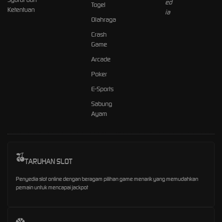
Togel
Ketentuan
Olahraga
Crash
Game
Arcade
Poker
E-Sports
Sabung
Ayam
TARUHAN SLOT
Penyedia slot online dengan beragam pilihan game menarik yang memudahkan
pemain untuk mencapai jackpot