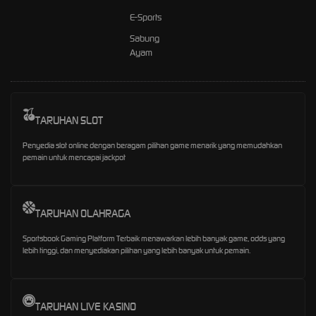
E-Sports
Sabung
Ayam
TARUHAN SLOT
Penyedia slot online dengan beragam pilihan game menarik yang memudahkan
pemain untuk mencapai jackpot
TARUHAN OLAHRAGA
Sportsbook Gaming Platform Terbaik menawarkan lebih banyak game, odds yang
lebih tinggi, dan menyediakan pilihan yang lebih banyak untuk pemain.
TARUHAN LIVE KASINO