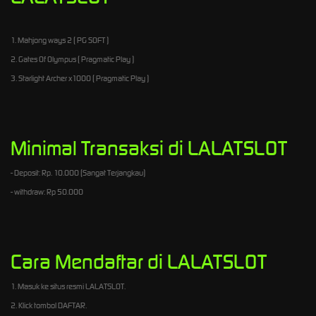
1. Mahjong ways 2 ( PG SOFT )
2. Gates Of Olympus ( Pragmatic Play )
3. Starlight Archer x1000 ( Pragmatic Play )
Minimal Transaksi di LALATSLOT
- Deposit: Rp. 10.000 (Sangat Terjangkau)
- withdraw: Rp 50.000
Cara Mendaftar di LALATSLOT
1. Masuk ke situs resmi LALATSLOT.
2. Klick tombol DAFTAR.