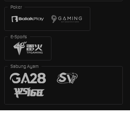
Poker
E-Sports
Sabung Ayam