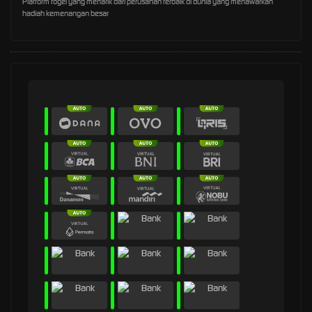
Platform togel yang menarik dari perusahan terbaik di dunia yang menawarkan
hadiah kemenangan besar