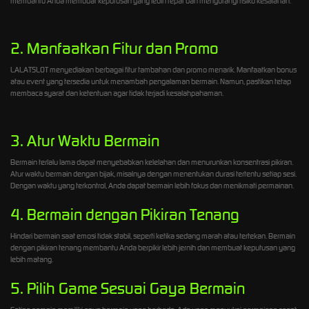
membantu Anda membuat keputusan yang lebih tepat dan mengurangi risiko kesalahan.
2. Manfaatkan Fitur dan Promo
LALATSLOT menyediakan berbagai fitur tambahan dan promo menarik. Manfaatkan bonus
atau event yang tersedia untuk menambah pengalaman bermain. Namun, pastikan tetap
membaca syarat dan ketentuan agar tidak terjadi kesalahpahaman.
3. Atur Waktu Bermain
Bermain terlalu lama dapat menyebabkan kelelahan dan menurunkan konsentrasi pikiran.
Atur waktu bermain dengan bijak, misalnya dengan menentukan durasi tertentu setiap sesi.
Dengan waktu yang terkontrol, Anda dapat bermain lebih fokus dan menikmati permainan.
4. Bermain dengan Pikiran Tenang
Hindari bermain saat emosi tidak stabil, seperti ketika sedang marah atau tertekan. Bermain
dengan pikiran tenang membantu Anda berpikir lebih jernih dan membuat keputusan yang
lebih matang.
5. Pilih Game Sesuai Gaya Bermain