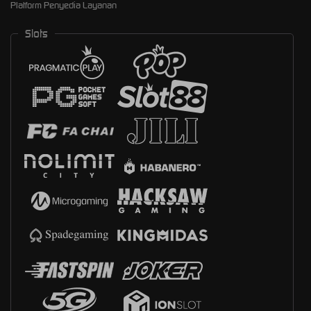
Platform Penyedia Layanan
Slots