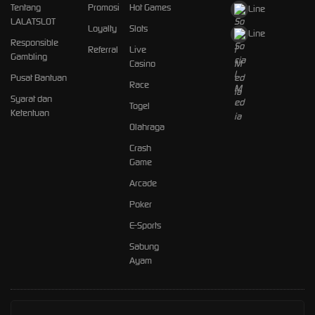
Tentang
Promosi
Hot Games
Line
LALATSLOT
Loyalty
Slots
Line
Responsible
Referral
Live
Gambling
Casino
Pusat Bantuan
Race
Syarat dan
Togel
Ketentuan
Olahraga
Crash
Game
Arcade
Poker
E-Sports
Sabung
Ayam