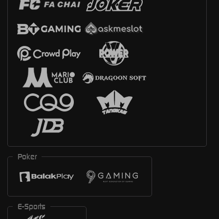
Poker
E-Sports