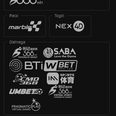
Race
Togel
Olahraga