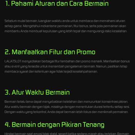
1. Pahami Aturan dan Cara Bermain
Sebelum mulai bermain, luangkan wakktu anda untuk membaca dan memahami aturan
setiap game. Mengetahui mekanisme permainan, fitur bonus, serta pola permainan akan
membantu Anda membuat keputusan yang lebih tepat dan mengurangi risiko kesalahan.
2. Manfaatkan Fitur dan Promo
LALATSLOT menyediakan berbagai fitur tambahan dan promo menarik. Manfaatkan bonus
atau event yang tersedia untuk menambah pengalaman bermain. Namun, pastikan tetap
membaca syarat dan ketentuan agar tidak terjadi kesalahpahaman.
3. Atur Waktu Bermain
Bermain terlalu lama dapat menyebabkan kelelahan dan menurunkan konsentrasi pikiran.
Atur waktu bermain dengan bijak, misalnya dengan menentukan durasi tertentu setiap sesi.
Dengan waktu yang terkontrol, Anda dapat bermain lebih fokus dan menikmati permainan.
4. Bermain dengan Pikiran Tenang
Hindari bermain saat emosi tidak stabil, seperti ketika sedang marah atau tertekan. Bermain