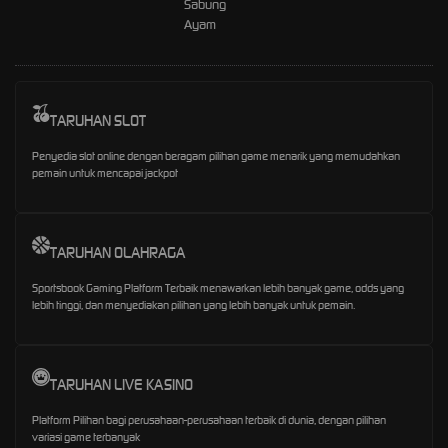
Sabung
Ayam
TARUHAN SLOT
Penyedia slot online dengan beragam pilihan game menarik yang memudahkan
pemain untuk mencapai jackpot
TARUHAN OLAHRAGA
Sportsbook Gaming Platform Terbaik menawarkan lebih banyak game, odds yang
lebih tinggi, dan menyediakan pilihan yang lebih banyak untuk pemain.
TARUHAN LIVE KASINO
Platform Pilihan bagi perusahaan-perusahaan terbaik di dunia, dengan pilihan
variasi game terbanyak