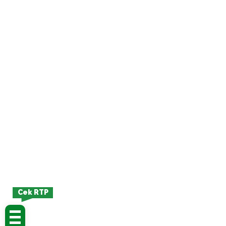
Cek RTP