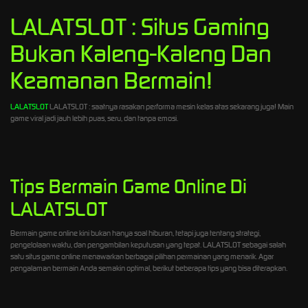
LALATSLOT : Situs Gaming
Bukan Kaleng-Kaleng Dan
Keamanan Bermain!
LALATSLOT
LALATSLOT : saatnya rasakan performa mesin kelas atas sekarang juga! Main
game viral jadi jauh lebih puas, seru, dan tanpa emosi.
Tips Bermain Game Online Di
LALATSLOT
Bermain game online kini bukan hanya soal hiburan, tetapi juga tentang strategi,
pengelolaan waktu, dan pengambilan keputusan yang tepat. LALATSLOT sebagai salah
satu situs game online menawarkan berbagai pilihan permainan yang menarik. Agar
pengalaman bermain Anda semakin optimal, berikut beberapa tips yang bisa diterapkan.